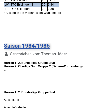
9
TTG Walldorf
20
12:28
10*
TTC Esslingen II
20
6:34
11
DJK Offenburg
20
2:38
* Abstieg in die Verbandsliga Württemberg
Saison 1984/1985
Details
Geschrieben von:
Thomas Jäger
Herren 1: 2. Bundesliga Gruppe Süd
Herren 2: Oberliga Süd, Gruppe 2 (Baden-Württemberg)
...
=== === === === === === ===
Herren 1: 2. Bundesliga Gruppe Süd
Aufstellung:
Abschlußtabelle: