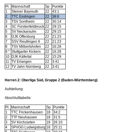
Pl.
Mannschaft
Sp
Punkte
1
Steiner Bayreuth
22
43:1
2
TTC Esslingen
22
38:6
3
TSV Sontheim
22
30:14
4
SC Fürstenfeldbruck
22
29:15
5
SV Neckarsulm
22
29:15
6
DJK Offenburg
22
21:23
7
SSV Reutlingen II
22
21:23
8
TSV Milbertshofen
22
16:28
9 *
Stuttgarter Kickers
22
16:28
10
DJK Käfertal
22
15:29
11
TV Erlangen
22
3:41
12
TV Jahn Nürnberg
22
3:41
Herren 2: Oberliga Süd, Gruppe 2 (Baden-Württemberg)
Aufstellung:
Abschlußtabelle:
Pl.
Mannschaft
Sp
Punkte
1
TTC Frickenhausen
18
34:2
2
TTF Neuhausen
18
31:5
3
SV Kirchzarten
18
26:10
4
SPVGG Ludwigsburg
18
25:11