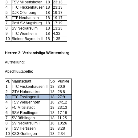
3
TSV Milbertshofen
18
23:13
4
TTC Frickenhausen
18
23:13
5
DJK Offenburg
18
19:17
6
TTF Neuhausen
18
19:17
7
Post SV Augsburg
18
17:19
8
SV Neckarsulm
18
13:23
9
TTC Weinheim
18
4:32
10
Steiner Bayreuth II
18
1:35
Herren 2: Verbandsliga Württemberg
Aufstellung:
Abschlußtabelle:
Pl.
Mannschaft
Sp
Punkte
1
TTC Frickenhausen II
18
30:6
2
GTV Hohenacker
18
28:8
3
TTC Esslingen II
18
27:9
4
TSV Weißenhorn
18
24:12
5
FC Mittelstadt
18
23:13
6
SSV Reutlingen II
18
17:19
7
SV Böblingen
18
11:25
8
SV Neckarsulm II
18
10:26
9
TSV Illertissen
18
8:28
10
KSG Gerlingen
18
2:34