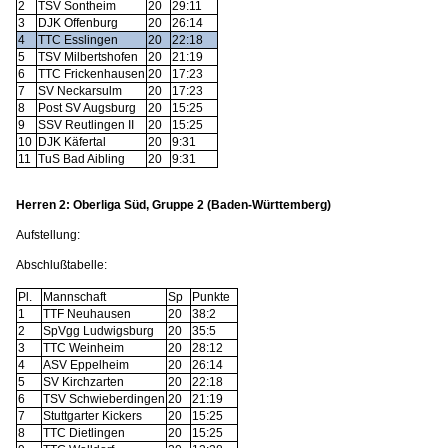
2
TSV Sontheim
20
29:11
3
DJK Offenburg
20
26:14
4
TTC Esslingen
20
22:18
5
TSV Milbertshofen
20
21:19
6
TTC Frickenhausen
20
17:23
7
SV Neckarsulm
20
17:23
8
Post SV Augsburg
20
15:25
9
SSV Reutlingen II
20
15:25
10
DJK Käfertal
20
9:31
11
TuS Bad Aibling
20
9:31
Herren 2: Oberliga Süd, Gruppe 2 (Baden-Württemberg)
Aufstellung:
Abschlußtabelle:
Pl.
Mannschaft
Sp
Punkte
1
TTF Neuhausen
20
38:2
2
SpVgg Ludwigsburg
20
35:5
3
TTC Weinheim
20
28:12
4
ASV Eppelheim
20
26:14
5
SV Kirchzarten
20
22:18
6
TSV Schwieberdingen
20
21:19
7
Stuttgarter Kickers
20
15:25
8
TTC Dietlingen
20
15:25