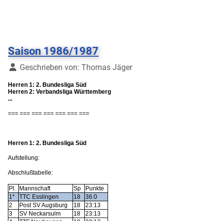
Saison 1986/1987
Details
Geschrieben von:
Thomas Jäger
Herren 1: 2. Bundesliga Süd
Herren 2: Verbandsliga Württemberg
...
=== === === === === === ===
Herren 1: 2. Bundesliga Süd
Aufstellung:
Abschlußtabelle:
Pl.
Mannschaft
Sp
Punkte
1*
TTC Esslingen
18
36:0
2
Post SV Augsburg
18
23:13
3
SV Neckarsulm
18
23:13