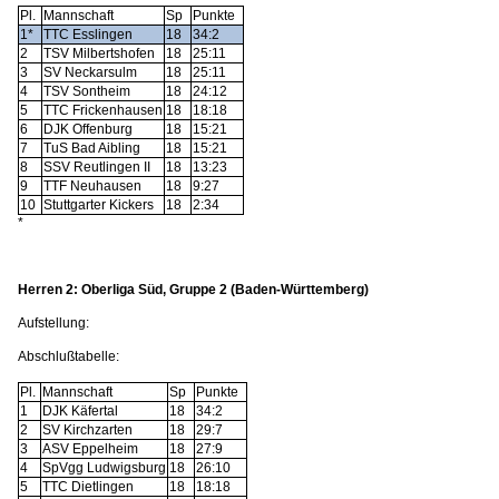
Pl.
Mannschaft
Sp
Punkte
1*
TTC Esslingen
18
34:2
2
TSV Milbertshofen
18
25:11
3
SV Neckarsulm
18
25:11
4
TSV Sontheim
18
24:12
5
TTC Frickenhausen
18
18:18
6
DJK Offenburg
18
15:21
7
TuS Bad Aibling
18
15:21
8
SSV Reutlingen II
18
13:23
9
TTF Neuhausen
18
9:27
10
Stuttgarter Kickers
18
2:34
*
Herren 2: Oberliga Süd, Gruppe 2 (Baden-Württemberg)
Aufstellung:
Abschlußtabelle:
Pl.
Mannschaft
Sp
Punkte
1
DJK Käfertal
18
34:2
2
SV Kirchzarten
18
29:7
3
ASV Eppelheim
18
27:9
4
SpVgg Ludwigsburg
18
26:10
5
TTC Dietlingen
18
18:18