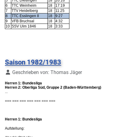
5
TTC Dietlingen
18
20:16
6
TTC Weinheim
18
17:19
7
TTV Heidelberg
18
11:25
8
TTC Esslingen II
18
9:27
9
VFB Bruchsal
18
4:32
10
SSV Ulm 1846
18
3:33
Saison 1982/1983
Details
Geschrieben von:
Thomas Jäger
Herren 1: Bundesliga
Herren 2: Oberliga Süd, Gruppe 2 (Baden-Württemberg)
...
=== === === === === === ===
Herren 1: Bundesliga
Aufstellung: