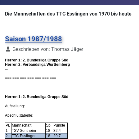
Die Mannschaften des TTC Esslingen von 1970 bis heute
Saison 1987/1988
Details
Geschrieben von:
Thomas Jäger
Herren 1: 2. Bundesliga Gruppe Süd
Herren 2: Verbandsliga Württemberg
...
=== === === === === === ===
Herren 1: 2. Bundesliga Gruppe Süd
Aufstellung:
Abschlußtabelle:
Pl.
Mannschaft
Sp
Punkte
1
TSV Sontheim
18
32:4
2
TTC Esslingen
18
29:7