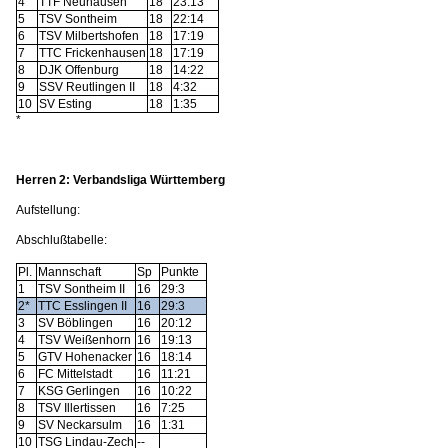
4
TTF Neuhausen
18
23:13
5
TSV Sontheim
18
22:14
6
TSV Milbertshofen
18
17:19
7
TTC Frickenhausen
18
17:19
8
DJK Offenburg
18
14:22
9
SSV Reutlingen II
18
4:32
10
SV Esting
18
1:35
*
Herren 2: Verbandsliga Württemberg
Aufstellung:
Abschlußtabelle:
Pl.
Mannschaft
Sp
Punkte
1
TSV Sontheim II
16
29:3
2*
TTC Esslingen II
16
29:3
3
SV Böblingen
16
20:12
4
TSV Weißenhorn
16
19:13
5
GTV Hohenacker
16
18:14
6
FC Mittelstadt
16
11:21
7
KSG Gerlingen
16
10:22
8
TSV Illertissen
16
7:25
9
SV Neckarsulm
16
1:31
10
TSG Lindau-Zech
--