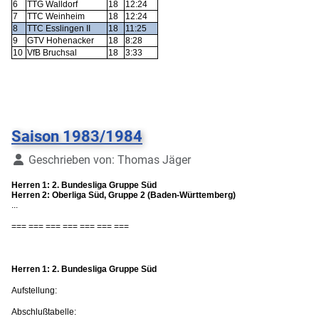
6
TTG Walldorf
18
12:24
7
TTC Weinheim
18
12:24
8
TTC Esslingen II
18
11:25
9
GTV Hohenacker
18
8:28
10
VfB Bruchsal
18
3:33
Saison 1983/1984
Details
Geschrieben von:
Thomas Jäger
Herren 1: 2. Bundesliga Gruppe Süd
Herren 2: Oberliga Süd, Gruppe 2 (Baden-Württemberg)
...
=== === === === === === ===
Herren 1: 2. Bundesliga Gruppe Süd
Aufstellung:
Abschlußtabelle: