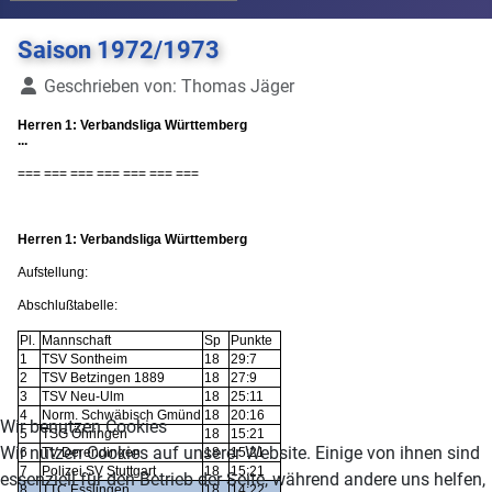
Saison 1972/1973
Details
Geschrieben von:
Thomas Jäger
Herren 1: Verbandsliga Württemberg
...
=== === === === === === ===
Herren 1: Verbandsliga Württemberg
Aufstellung:
Abschlußtabelle:
Pl.
Mannschaft
Sp
Punkte
1
TSV Sontheim
18
29:7
2
TSV Betzingen 1889
18
27:9
3
TSV Neu-Ulm
18
25:11
4
Norm. Schwäbisch Gmünd
18
20:16
Wir benutzen Cookies
5
TSG Öhringen
18
15:21
Wir nutzen Cookies auf unserer Website. Einige von ihnen sind
6
TV Derendingen
18
15:21
7
Polizei SV Stuttgart
18
15:21
essenziell für den Betrieb der Seite, während andere uns helfen,
8
TTC Esslingen
18
14:22