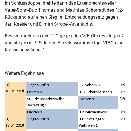
Im Schlussdoppel drehte dann das Erkenbrechtsweiler
Vater-Sohn-Duo Thomas und Matthias Schorradt den 1:2-
Rückstand auf einen Sieg im Entscheidungssatz gegen
Jari Kneiser und Dimitri Strobel-Arvanitidis.
Besser machte es der TTC gegen den VfB Oberesslingen 2
und siegte mit 9:5. In den Einzeln war Absteiger VfBO eine
Klasse schwächer."
Weitere Ergebnisse:
Di,
Jungen U18 1
SV Nabern 3
0:6
10.04.2018
Herren 2
TSV Scharnhausen 1
3:9
SG Erkenbrechtsweiler-
Herren 1
8:8
Hochwang 1
Herren 4
TV Reichenbach 4
0:4
Fr,
Jungen U18 1
TTC Notzingen-
6:0
13.04.2018
Wellingen 1