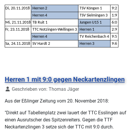
Di, 20.11.2018
Herren 2
TSV Köngen 1
9:2
Herren 4
TSV Sielmingen 3
1:9
Mi, 21.11.2018
TB Ruit 1
Jungen U15 1
6:0
Fr, 23.11.2018
TTC Notzingen-Wellingen 3
Herren 1
2:9
Herren 4
TV Reichenbach 4
9:5
Sa, 24.11.2018
SV Hardt 2
Herren 3
9:6
Herren 1 mit 9:0 gegen Neckartenzlingen
Details
Geschrieben von:
Thomas Jäger
Aus der Eßlinger Zeitung vom 20. November 2018:
"Direkt auf Tabellenplatz zwei lauert der TTC Esslingen auf
einen Ausrutscher des Spitzenreiters. Gegen die TTF
Neckartenzlingen 3 setze sich der TTC mit 9:0 durch.